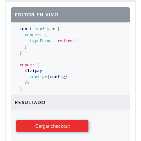
EDITOR EN VIVO
const
 config 
=
{
    render
:
{
      typeForm
:
'redirect'
}
}
render
(
<
Izipay
config
=
{
config
}
/>
)
RESULTADO
Cargar checkout