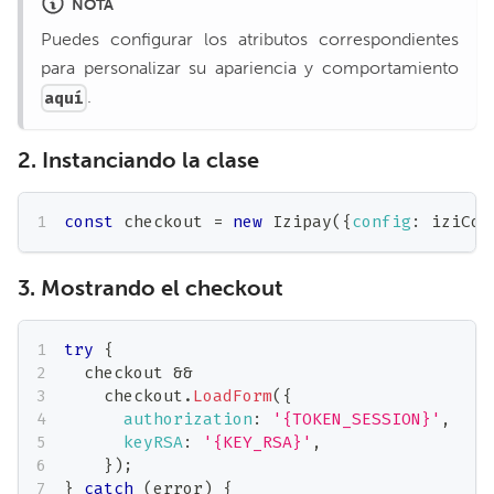
NOTA
Puedes configurar los atributos correspondientes
para personalizar su apariencia y comportamiento
.
aquí
2. Instanciando la clase
const
 checkout 
=
new
Izipay
(
{
config
:
 iziCon
3. Mostrando el checkout
try
{
  checkout 
&&
    checkout
.
LoadForm
(
{
authorization
:
'{TOKEN_SESSION}'
,
keyRSA
:
'{KEY_RSA}'
,
}
)
;
}
catch
(
error
)
{