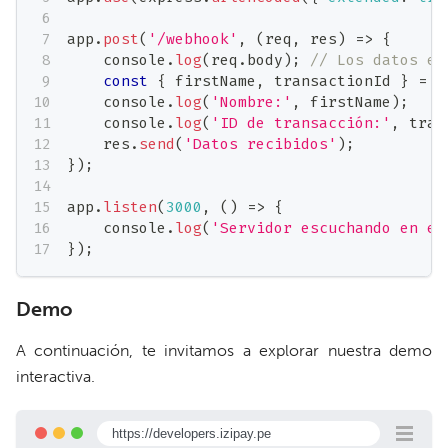
app
.
post
(
'/webhook'
,
(
req
,
 res
)
=>
{
console
.
log
(
req
.
body
)
;
// Los datos es
const
{
 firstName
,
 transactionId 
}
=
 r
console
.
log
(
'Nombre:'
,
 firstName
)
;
console
.
log
(
'ID de transacción:'
,
 tran
    res
.
send
(
'Datos recibidos'
)
;
}
)
;
app
.
listen
(
3000
,
(
)
=>
{
console
.
log
(
'Servidor escuchando en el
}
)
;
Demo
A continuación, te invitamos a explorar nuestra demo
interactiva.
https://developers.izipay.pe