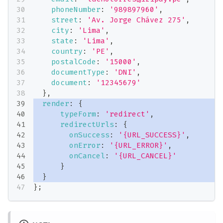
phoneNumber
:
'989897960'
,
street
:
'Av. Jorge Chávez 275'
,
city
:
'Lima'
,
state
:
'Lima'
,
country
:
'PE'
,
postalCode
:
'15000'
,
documentType
:
'DNI'
,
document
:
'12345679'
}
,
render
:
{
typeForm
:
'redirect'
,
redirectUrls
:
{
onSuccess
:
'{URL_SUCCESS}'
,
onError
:
'{URL_ERROR}'
,
onCancel
:
'{URL_CANCEL}'
}
}
}
;