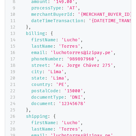
amount
:
'149.00'
,
processType
:
'AT'
,
merchantBuyerId
:
'{MERCHANT_BUYER_ID}'
dateTimeTransaction
:
'{DATETIME_TRANSA
}
,
billing
:
{
firstName
:
'Lucho'
,
lastName
:
'Torres'
,
email
:
'luchotorres@izipay.pe'
,
phoneNumber
:
'989897960'
,
street
:
'Av. Jorge Chávez 275'
,
city
:
'Lima'
,
state
:
'Lima'
,
country
:
'PE'
,
postalCode
:
'15000'
,
documentType
:
'DNI'
,
document
:
'12345678'
}
,
shipping
:
{
firstName
:
'Lucho'
,
lastName
:
'Torres'
,
email
:
'luchotorres@izipay.pe'
,