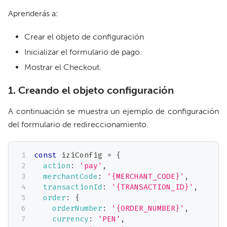
Aprenderás a:
Crear el objeto de configuración
Inicializar el formulario de pago.
Mostrar el Checkout.
1. Creando el objeto configuración
A continuación se muestra un ejemplo de configuración
del formulario de redireccionamiento.
const
 iziConfig 
=
{
action
:
'pay'
,
merchantCode
:
'{MERCHANT_CODE}'
,
transactionId
:
'{TRANSACTION_ID}'
,
order
:
{
orderNumber
:
'{ORDER_NUMBER}'
,
currency
:
'PEN'
,