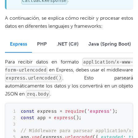
.
callbackResponse
A continuación, se explica cómo recibir y procesar estos
datos en diferentes lenguajes y frameworks:
PHP
.NET (C#)
Java (Spring Boot)
Express
Para recibir datos en formato
application/x-www-
en Express, debes usar el middleware
form-urlencoded
. Esto parseará
express.urlencoded()
automáticamente los datos y los convertirá en un objeto
JSON en
.
req.body
const
 express 
=
require
(
'express'
)
;
const
 app 
=
express
(
)
;
// Middleware para parsear application/x-w
app
.
use
(
express
.
urlencoded
(
{
extended
:
tru