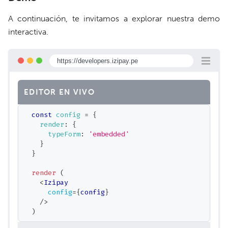
A continuación, te invitamos a explorar nuestra demo
interactiva.
https://developers.izipay.pe
EDITOR EN VIVO
const
 config 
=
{
    render
:
{
      typeForm
:
'embedded'
}
}
render
(
<
Izipay
config
=
{
config
}
/>
)