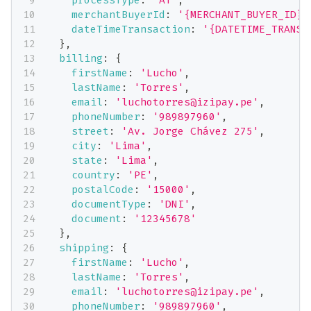
processType
:
'AT'
,
merchantBuyerId
:
'{MERCHANT_BUYER_ID}'
dateTimeTransaction
:
'{DATETIME_TRANSA
}
,
billing
:
{
firstName
:
'Lucho'
,
lastName
:
'Torres'
,
email
:
'luchotorres@izipay.pe'
,
phoneNumber
:
'989897960'
,
street
:
'Av. Jorge Chávez 275'
,
city
:
'Lima'
,
state
:
'Lima'
,
country
:
'PE'
,
postalCode
:
'15000'
,
documentType
:
'DNI'
,
document
:
'12345678'
}
,
shipping
:
{
firstName
:
'Lucho'
,
lastName
:
'Torres'
,
email
:
'luchotorres@izipay.pe'
,
phoneNumber
:
'989897960'
,