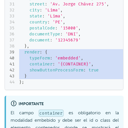
street
:
'Av. Jorge Chávez 275'
,
city
:
'Lima'
,
state
:
'Lima'
,
country
:
'PE'
,
postalCode
:
'15000'
,
documentType
:
'DNI'
,
document
:
'12345679'
}
,
render
:
{
typeForm
:
'embedded'
,
container
:
'{CONTAINER}'
,
showButtonProcessForm
:
true
}
}
;
IMPORTANTE
El campo
es obligatorio en la
container
modalidad embebido y debe ser el id o class del
elemento contenedor donde se mostrará el