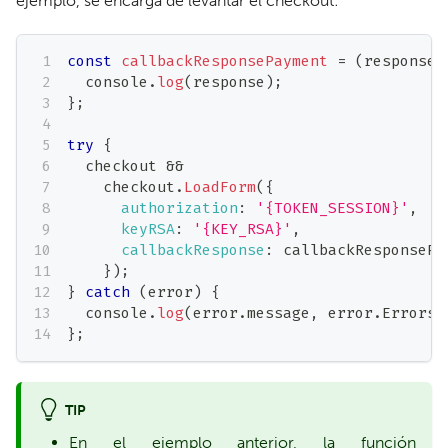
ejemplo, se encarga de levantar el checkout:
const
callbackResponsePayment
=
(
response
)
console
.
log
(
response
)
;
}
;
try
{
  checkout 
&&
    checkout
.
LoadForm
(
{
authorization
:
'{TOKEN_SESSION}'
,
keyRSA
:
'{KEY_RSA}'
,
callbackResponse
:
 callbackResponsePa
}
)
;
}
catch
(
error
)
{
console
.
log
(
error
.
message
,
 error
.
Errors
,
}
;
TIP
En el ejemplo anterior, la función