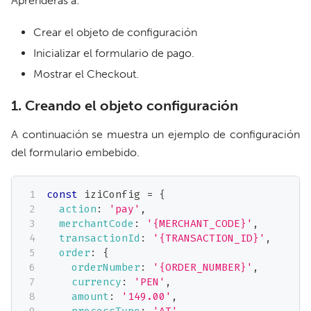
Aprenderás a:
Crear el objeto de configuración
Inicializar el formulario de pago.
Mostrar el Checkout.
1. Creando el objeto configuración
A continuación se muestra un ejemplo de configuración
del formulario embebido.
const
 iziConfig 
=
{
action
:
'pay'
,
merchantCode
:
'{MERCHANT_CODE}'
,
transactionId
:
'{TRANSACTION_ID}'
,
order
:
{
orderNumber
:
'{ORDER_NUMBER}'
,
currency
:
'PEN'
,
amount
:
'149.00'
,