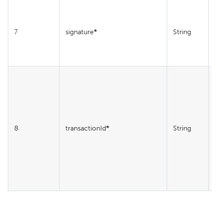
E
7
signature
*
String
L
E
8
transactionId
*
String