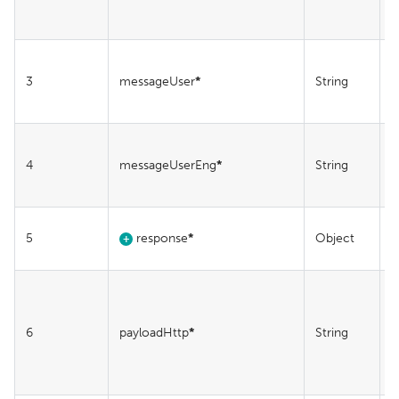
L
E
3
messageUser
*
String
L
4
messageUserEng
*
String
E
5
response
*
Object
+
E
6
payloadHttp
*
String