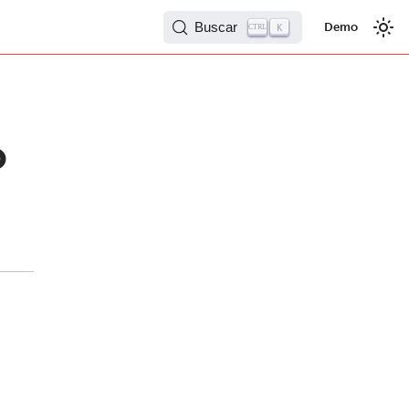
Buscar
Demo
K
CTRL
o