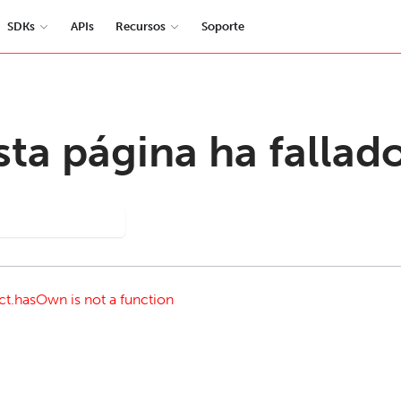
SDKs
APIs
Recursos
Soporte
sta página ha fallad
nténtalo de nuevo
ct.hasOwn is not a function