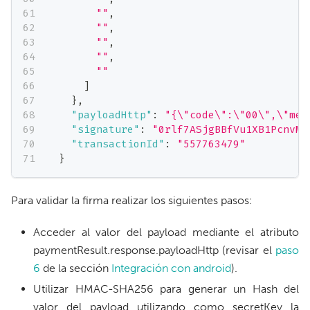
""
,
""
,
""
,
""
,
""
]
}
,
"payloadHttp"
:
"{\"code\":\"00\",\"mes
"signature"
:
"0rlf7ASjgBBfVu1XB1PcnvMP
"transactionId"
:
"557763479"
}
Para validar la firma realizar los siguientes pasos:
Acceder al valor del payload mediante el atributo
paymentResult.response.payloadHttp (revisar el
paso
6
de la sección
Integración con android
).
Utilizar HMAC-SHA256 para generar un Hash del
valor del payload utilizando como secretKey la