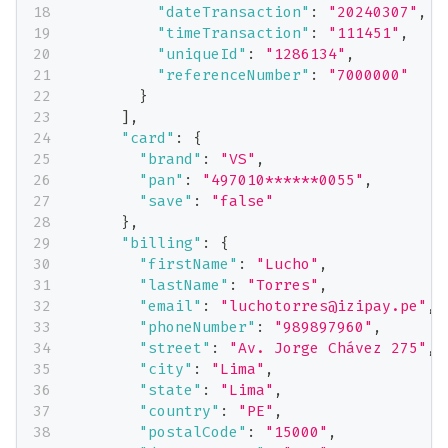
"dateTransaction"
:
"20240307"
,
"timeTransaction"
:
"111451"
,
"uniqueId"
:
"1286134"
,
"referenceNumber"
:
"7000000"
}
]
,
"card"
:
{
"brand"
:
"VS"
,
"pan"
:
"497010******0055"
,
"save"
:
"false"
}
,
"billing"
:
{
"firstName"
:
"Lucho"
,
"lastName"
:
"Torres"
,
"email"
:
"luchotorres@izipay.pe"
,
"phoneNumber"
:
"989897960"
,
"street"
:
"Av. Jorge Chávez 275"
,
"city"
:
"Lima"
,
"state"
:
"Lima"
,
"country"
:
"PE"
,
"postalCode"
:
"15000"
,