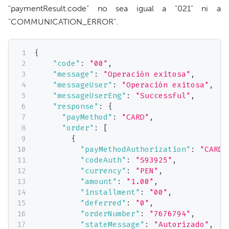
"paymentResult.code" no sea igual a "021" ni a
"COMMUNICATION_ERROR".
{
"code"
:
"00"
,
"message"
:
"Operación exitosa"
,
"messageUser"
:
"Operación exitosa"
,
"messageUserEng"
:
"Successful"
,
"response"
:
{
"payMethod"
:
"CARD"
,
"order"
:
[
{
"payMethodAuthorization"
:
"CARD"
"codeAuth"
:
"S93925"
,
"currency"
:
"PEN"
,
"amount"
:
"1.00"
,
"installment"
:
"00"
,
"deferred"
:
"0"
,
"orderNumber"
:
"7676794"
,
"stateMessage"
:
"Autorizado"
,