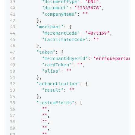
"documentType"
:
"DNI"
,
"document"
:
"12345678"
,
"companyName"
:
""
}
,
"merchant"
:
{
"merchantCode"
:
"4075169"
,
"facilitatorCode"
:
""
}
,
"token"
:
{
"merchantBuyerId"
:
"enriquepariasc
"cardToken"
:
""
,
"alias"
:
""
}
,
"authentication"
:
{
"result"
:
""
}
,
"customFields"
:
[
""
,
""
,
""
,
""
,
""
,